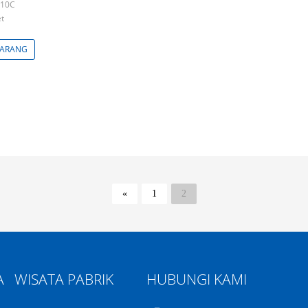
-10C
et
KARANG
«
1
2
A
WISATA PABRIK
HUBUNGI KAMI