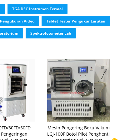
a
TGA DSC Instrumen Termal
 Pengukuran Video
Tablet Tester Pengukur Larutan
boratorium
Spektrofotometer Lab
0FD/30FD/50FD
Mesin Pengering Beku Vakum
n Pengeringan
LGJ-100F Botol Pilot Penghenti