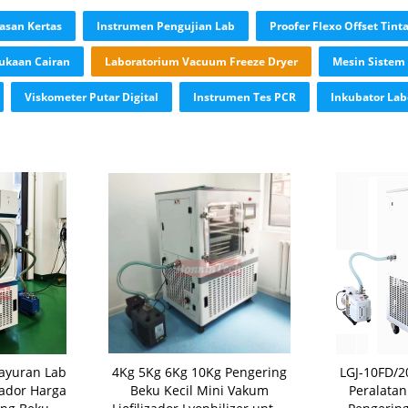
asan Kertas
Instrumen Pengujian Lab
Proofer Flexo Offset Tint
ukaan Cairan
Laboratorium Vacuum Freeze Dryer
Mesin Sistem
Viskometer Putar Digital
Instrumen Tes PCR
Inkubator La
ayuran Lab
4Kg 5Kg 6Kg 10Kg Pengering
LGJ-10FD/2
izador Harga
Beku Kecil Mini Vakum
Peralata