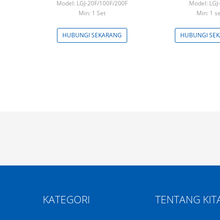
Model: LGJ-20F/100F/200F
Model: LGJ
Min: 1 Set
Min: 1 s
HUBUNGI SEKARANG
HUBUNGI SE
KATEGORI
TENTANG KIT