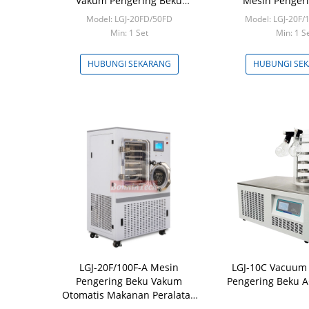
Vakum Pengering Beku
Mesin Penger
Lyophilizer
Rumah Penger
Model: LGJ-20FD/50FD
Model: LGJ-20F/
Vakum Lyoph
Min: 1 Set
Min: 1 S
HUBUNGI SEKARANG
HUBUNGI SE
LGJ-20F/100F-A Mesin
LGJ-10C Vacuum
Pengering Beku Vakum
Pengering Beku 
Otomatis Makanan Peralatan
Lyophilizer