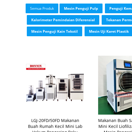
Semua Produk
Mesin Penguji Pulp
Penguji Kem
Kalorimeter Pemindaian Diferensial
Tekanan Perm
Mesin Penguji Kain Tekstil
Mesin Uji Karet Plastik
LGJ-20FD/50FD Makanan
Makanan Buah S
Buah Rumah Kecil Mini Lab
Mini Kecil Liofil