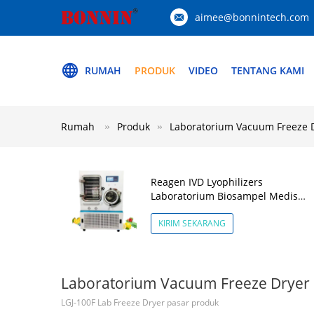
aimee@bonnintech.com
RUMAH
PRODUK
VIDEO
TENTANG KAMI
Rumah
Produk
Laboratorium Vacuum Freeze 
Reagen IVD Lyophilizers
Laboratorium Biosampel Medis
Freeze Dryer Pilot In Situ
KIRIM SEKARANG
Laboratorium Vacuum Freeze Dryer
LGJ-100F Lab Freeze Dryer pasar produk