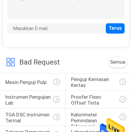
Viskometer Putar
Digital
Bad Request
Semua
57
Instrumen Tes PCR
Penguji Kemasan 
Mesin Penguji Pulp
Kertas
Instrumen Pengujian 
Proofer Flexo 
Lab
Offset Tinta
TGA DSC Instrumen 
Kalorimeter 
Termal
Pemindaian 
24
Diferensial