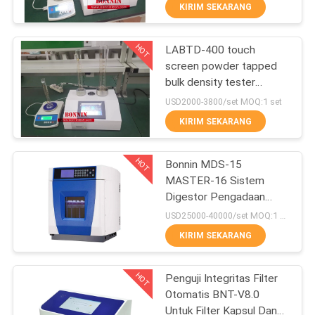
KIRIM SEKARANG
KONTROL
HOT
LABTD-400 touch
KUALITAS
111
screen powder tapped
bulk density tester
Instrumen Pengujian
HUBUNGI
(penguji kepadatan besar
USD2000-3800/set MOQ:1 set
Lab
bubuk)
KAMI
KIRIM SEKARANG
HOT
PERMINTAAN
Bonnin MDS-15
MASTER-16 Sistem
PENAWARAN
Digestor Pengadaan
29
Sampel
USD25000-40000/set MOQ:1 set
SITEMAP
Proofer Flexo Offset
KIRIM SEKARANG
Tinta
HOT
PRIVACY
Penguji Integritas Filter
Otomatis BNT-V8.0
POLICY
Untuk Filter Kapsul Dan