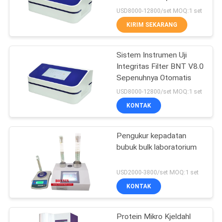
Membran Ultrafiltrasi
USD8000-12800/set MOQ:1 set
KIRIM SEKARANG
12
TGA DSC Instrumen
Sistem Instrumen Uji
Integritas Filter BNT V8.0
Termal
Sepenuhnya Otomatis
USD8000-12800/set MOQ:1 set
KONTAK
Pengukur kepadatan
5
bubuk bulk laboratorium
Kalorimeter
USD2000-3800/set MOQ:1 set
Pemindaian
KONTAK
Diferensial
Protein Mikro Kjeldahl