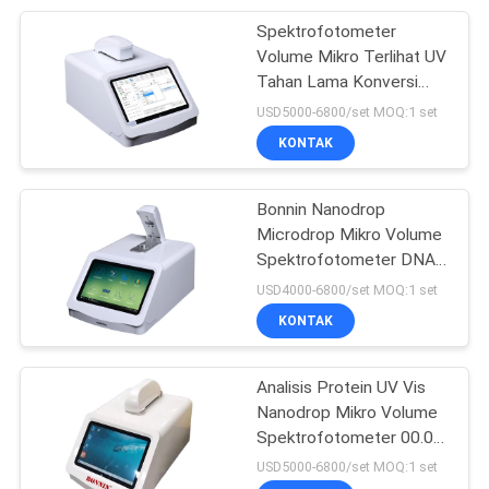
Spektrofotometer
9
Volume Mikro Terlihat UV
Mesin Sistem
Tahan Lama Konversi
Otomatis CE ISO
USD5000-6800/set MOQ:1 set
Pengukuran Video
KONTAK
Bonnin Nanodrop
Microdrop Mikro Volume
Spektrofotometer DNA
19
Dan RNA
USD4000-6800/set MOQ:1 set
Tablet Tester
KONTAK
Pengukur Larutan
Analisis Protein UV Vis
Nanodrop Mikro Volume
Spektrofotometer 00.01
Sampai 400mg/ Ml
USD5000-6800/set MOQ:1 set
20*30*20cm