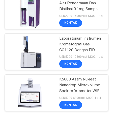
Alat Pencernaan Dan
Distilasi 0.1mg Sampai
9
200mg
USD2000-15000/set MOQ:1 set
Tekanan permukaan
KONTAK
cairan
Laboratorium Instrumen
Kromatografi Gas
GC1120 Dengan FID
TCD FPD NPD
USD5000-12800/set MOQ:1 set
KONTAK
47
Laboratorium
K5600 Asam Nukleat
Nanodrop Microvolume
Vacuum Freeze
Spektrofotometer WIFI
Dryer
Remote ISO
USD5000-6800/set MOQ:1 set
KONTAK