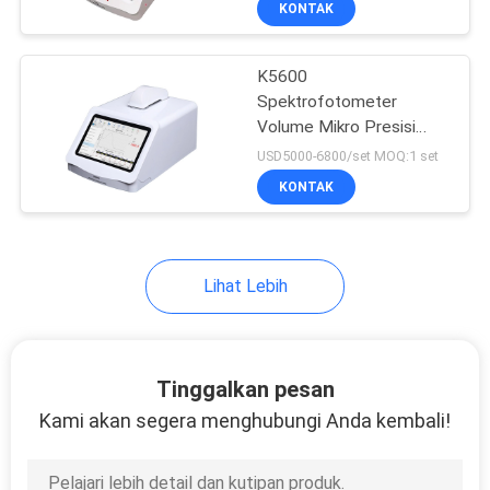
KONTAK
20
Mesin Penguji Kain
K5600
Tekstil
Spektrofotometer
Volume Mikro Presisi
Tinggi Spektrometer
USD5000-6800/set MOQ:1 set
Nanodrop Tahan Lama
KONTAK
4
Lihat Lebih
Mesin Uji Karet
Plastik
Tinggalkan pesan
Kami akan segera menghubungi Anda kembali!
6