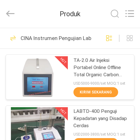
Ultraviolet
Microwave
pemasok.
Produk
Copyright
©
2022
-
2025
RUMAH
71
Wuhan
Bonnin
CINA Instrumen Pengujian Lab
Technology
Ltd..
Mesin Penguji Pulp
All
PRODUK
Rights
Reserved.
HOT
TA-2.0 Air Injeksi
Developed
by
Portabel Online Offline
ECER
VIDEO
Total Organic Carbon
Analyzer TOC Tester
USD5000-9000/set MOQ:1 set
TENTANG
KIRIM SEKARANG
42
KAMI
Penguji kemasan
HOT
LABTD-400 Penguji
Kepadatan yang Disadap
TUR
kertas
Cerdas
PABRIK
USD2000-3800/set MOQ:1 set