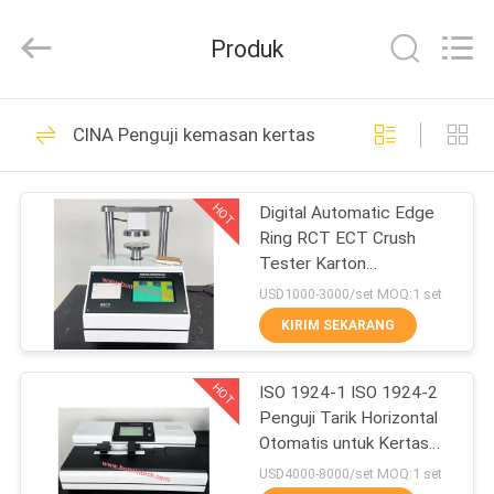
Bonnin
Technology
Ltd..
Produk
All
Rights
Reserved.
Developed
by
RUMAH
33
ECER
CINA Penguji kemasan kertas
Proofer Flexo Offset
PRODUK
Tinta
HOT
Digital Automatic Edge
Ring RCT ECT Crush
VIDEO
Tester Karton
Bergelombang
USD1000-3000/set MOQ:1 set
TENTANG
KIRIM SEKARANG
16
KAMI
Penganalisis Termal
HOT
ISO 1924-1 ISO 1924-2
Penguji Tarik Horizontal
TUR
Sinkron TGA DSC
Otomatis untuk Kertas
PABRIK
Tisu
USD4000-8000/set MOQ:1 set