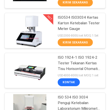
KIRIM SEKARANG
KONTROL
HOT
ISO534 ISO3034 Kertas
KUALITAS
9
Karton Ketebalan Tester
Meter Gauge
Kalorimeter
HUBUNGI
USD2000-8000/set MOQ:1 Set
Pemindaian
KAMI
KIRIM SEKARANG
Diferensial DSC
PERMINTAAN
ISO 1924-1 ISO 1924-2
Tester Tekanan Kertas
PENAWARAN
Tisu Horisontal Otomatis
74
Dengan Perangkat
USD4000-8000/set MOQ:1 set
Pencelupan Basah
SITEMAP
KONTAK
Mesin Penguji Pulp
PRIVACY
ISO 534 ISO 3034
Penguji Ketebalan
POLICY
Laboratorium Mikrometer