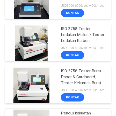
Digital untuk Karton
USD3000-6000/set MOQ:1 set
Kertas
KONTAK
45
Penguji kemasan
ISO 2758 Tester
Ledakan Mullen / Tester
kertas
Ledakan Karbon
USD1000-4000/set MOQ:1 set
KONTAK
ISO 2758 Tester Burst
10
Paper & Cardboard,
Mesin Sistem
Tester Kekuatan Burst
Paper
USD1000-4000/set MOQ:1 set
Pengukuran Video
KONTAK
Penguji kekuatan