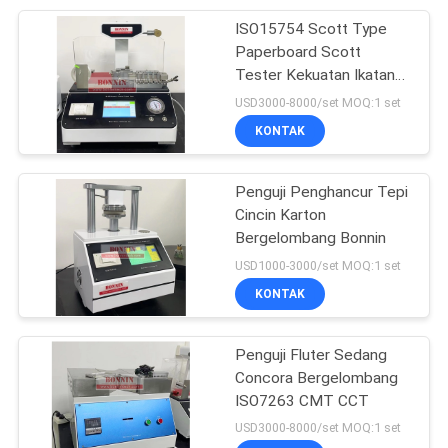
ISO15754 Scott Type
118
Paperboard Scott
Instrumen Pengujian
Tester Kekuatan Ikatan
Internal
USD3000-8000/set MOQ:1 set
Lab
KONTAK
Penguji Penghancur Tepi
Cincin Karton
Bergelombang Bonnin
24
USD1000-3000/set MOQ:1 set
Mesin Penguji Kain
KONTAK
Tekstil
Penguji Fluter Sedang
Concora Bergelombang
ISO7263 CMT CCT
USD3000-8000/set MOQ:1 set