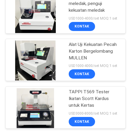
meledak, penguji
kekuatan meledak
9
USD1000-4000/set MOQ:1 set
Tekanan permukaan
KONTAK
cairan
Alat Uji Kekuatan Pecah
Karton Bergelombang
MULLEN
USD1000-4000/set MOQ:1 set
KONTAK
28
Laboratorium
TAPPI T569 Tester
Ikatan Scott Kardus
Vacuum Freeze
untuk Kertas
Dryer
USD3000-8000/set MOQ:1 set
KONTAK